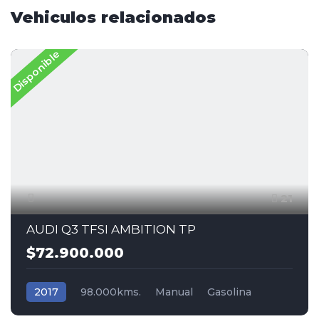
Vehiculos relacionados
Disponible
21
AUDI Q3 TFSI AMBITION TP
$72.900.000
2017
98.000kms.
Manual
Gasolina
Tracción (2wd) 4x2
Audi