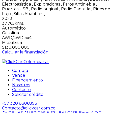
Electroasistida
,
Exploradoras
,
Faros Antiniebla
,
Puertos USB
,
Radio original
,
Radio Pantalla
,
Rines de
Lujo
,
Sillas Abatibles
,
2023
37.765kms.
Automático
Gasolina
AWD/4WD 4x4
Mitsubishi
$130.000.000
Calcular la financiación
Compra
Vende
Financiamiento
Nosotros
Contacto
Solicitar crédito
+57 320 8306893
Contacto@clickcar.com.co
AV DE LAS AMERICAS # 62 - 84 LC 158 Bogotá D.C.