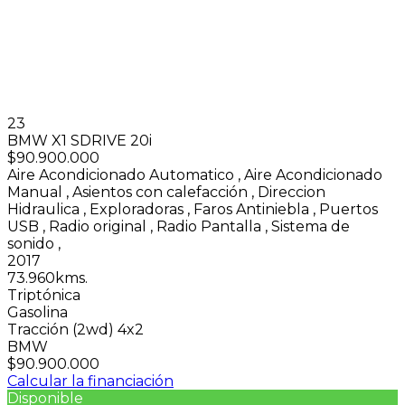
23
BMW X1 SDRIVE 20i
$90.900.000
Aire Acondicionado Automatico
,
Aire Acondicionado
Manual
,
Asientos con calefacción
,
Direccion
Hidraulica
,
Exploradoras
,
Faros Antiniebla
,
Puertos
USB
,
Radio original
,
Radio Pantalla
,
Sistema de
sonido
,
2017
73.960kms.
Triptónica
Gasolina
Tracción (2wd) 4x2
BMW
$90.900.000
Calcular la financiación
Disponible