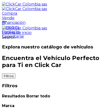
Compra
Vende
Financiación
Nosotros
Contacto
Página de inicio
Conectarse
Search
Explora nuestro catálogo de vehículos
Encuentra el Vehículo Perfecto
para Ti en Click Car
Filtros
Filtros
Resultados
Borrar todo
Marca