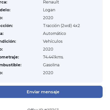
rca:
Renault
delo:
Logan
o:
2020
cción:
Tracción (2wd) 4x2
a:
Automático
ndición:
Vehículos
o:
2020
ometraje:
74.441kms.
mbustible:
Gasolina
o:
2020
Enviar mensaje