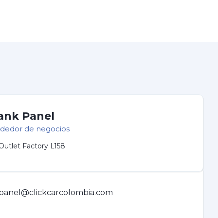
ank Panel
dedor de negocios
Outlet Factory L158
panel@clickcarcolombia.com