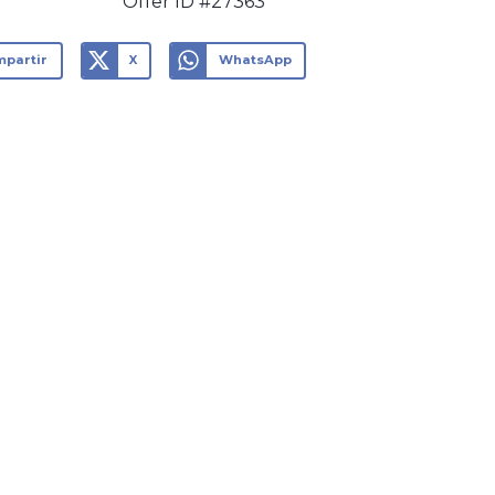
Offer ID #27363
partir
X
WhatsApp