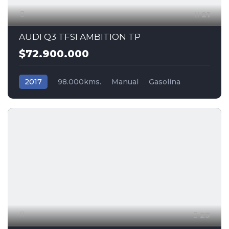
21
AUDI Q3 TFSI AMBITION TP
$72.900.000
2017
98.000kms.
Manual
Gasolina
Tracción (2wd) 4x2
Audi
23