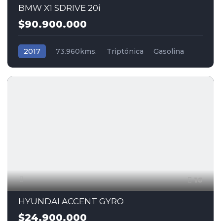
BMW X1 SDRIVE 20i
$90.900.000
2017
73.960kms.
Triptónica
Gasolina
Tracción (2wd) 4x2
BMW
16
HYUNDAI ACCENT GYRO
$24.900.000