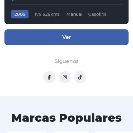
2005
179.628kms.
Manual
Gasolina
Tracción (2wd) 4x2
Hyundai
Ver
Siguenos
Marcas Populares