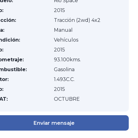
delo:
Rio Space
o:
2015
cción:
Tracción (2wd) 4x2
a:
Manual
ndición:
Vehículos
o:
2015
ometraje:
93.100kms.
mbustible:
Gasolina
tor:
1.493C.C.
o:
2015
AT:
OCTUBRE
Enviar mensaje