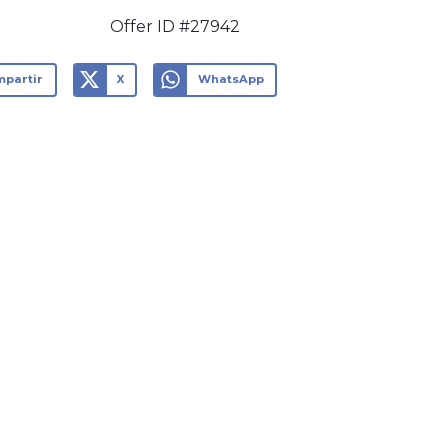
Offer ID #27942
partir
X
WhatsApp