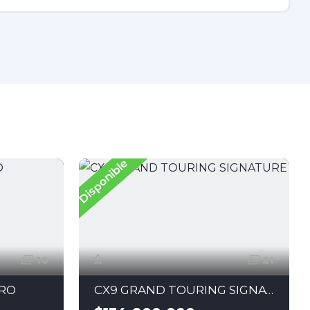
Disponible
D
16
21
YRO
CX9 GRAND TOURING SIGNATURE