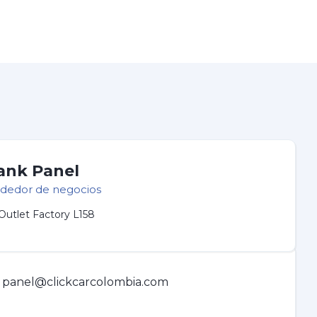
ank Panel
dedor de negocios
Outlet Factory L158
panel@clickcarcolombia.com