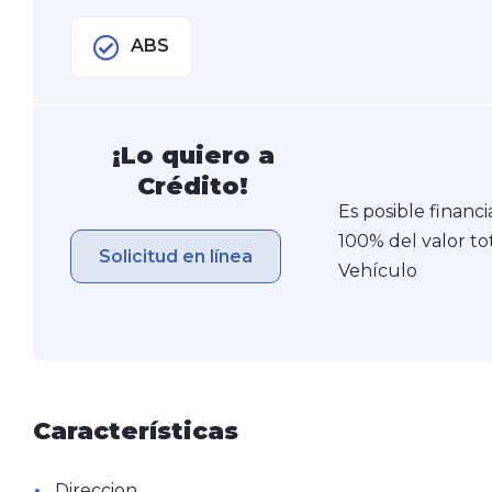
ABS
¡Lo quiero a
Crédito!
Es posible financi
100% del valor to
Solicitud en línea
Vehículo
Características
•
Direccion