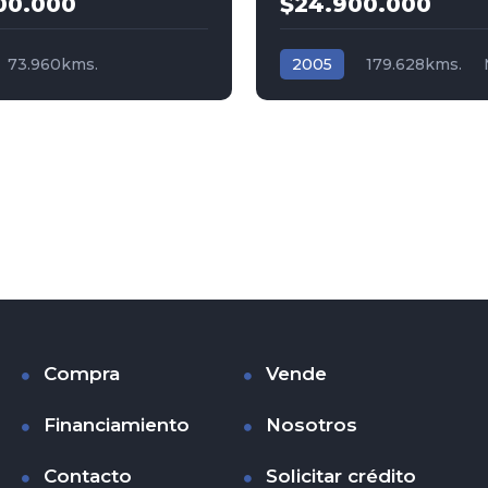
00.000
$24.900.000
73.960kms.
2005
179.628kms.
a
Gasolina
Gasolina
Tracción (2wd)
(2wd) 4x2
BMW
Hyundai
Compra
Vende
Financiamiento
Nosotros
Contacto
Solicitar crédito