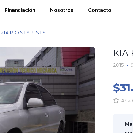
Financiación
Nosotros
Contacto
KIA RIO STYLUS LS
KIA
2015
$31
Añadi
Ma