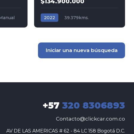
$134.900.000
Manual
2022
39.379kms.
 4x2
Triptónica
Gasolina
AWD/4WD 4x4
Mazda
Iniciar una nueva búsqueda
+57
320 8306893
Contacto@clickcar.com.co
 AV DE LAS AMERICAS # 62 - 84 LC 158 Bogotá D.C.