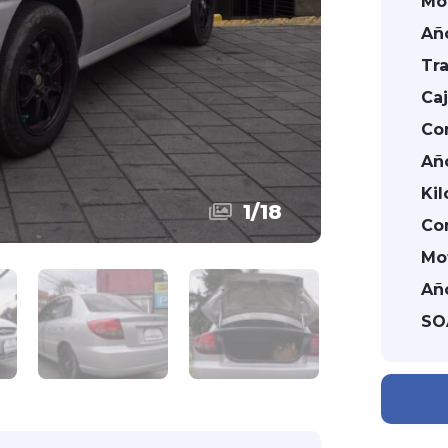
Mo
Añ
Tra
Caj
Co
Añ
Kil
1
/
18
Co
Mo
Añ
SO