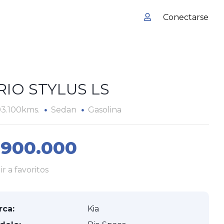
Conectarse
 RIO STYLUS LS
93.100kms.
Sedan
Gasolina
.900.000
r a favoritos
rca:
Kia