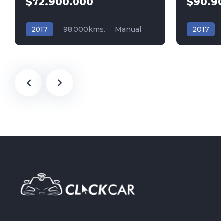
$72.900.000
$90.9
2017
98.000kms.
Manual
2017
Gasolina
Tracción (2wd) 4x2
Triptónic
Audi
Tracción 