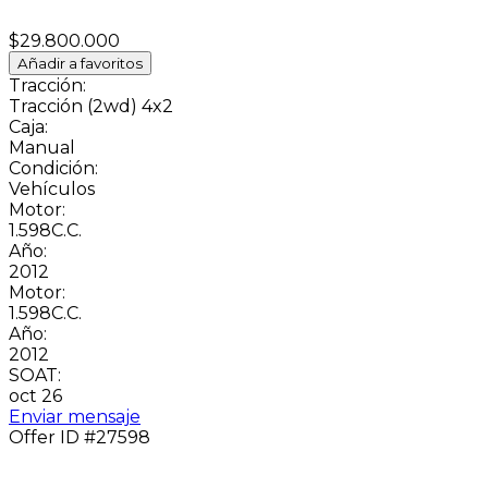
$29.800.000
Añadir a favoritos
Tracción:
Tracción (2wd) 4x2
Caja:
Manual
Condición:
Vehículos
Motor:
1.598C.C.
Año:
2012
Motor:
1.598C.C.
Año:
2012
SOAT:
oct 26
Enviar mensaje
Offer ID #27598