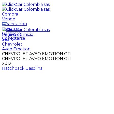
Compra
Vende
Financiación
Nosotros
Contacto
Página de inicio
Conectarse
Search
Chevrolet
Aveo Emotion
CHEVROLET AVEO EMOTION GTI
CHEVROLET AVEO EMOTION GTI
2012
Hatchback
Gasolina