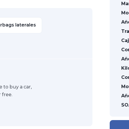
Ma
Mo
Añ
irbags laterales
Tra
Caj
Co
Añ
Kil
Co
Mo
 to buy a car,
 free.
Añ
SO