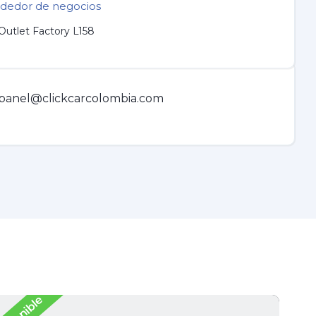
dedor de negocios
Outlet Factory L158
panel@clickcarcolombia.com