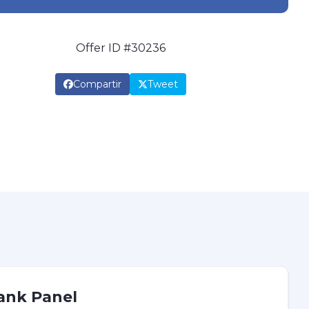
Offer ID #30236
Compartir
Tweet
ank Panel