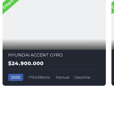
Disponible
D
16
HYUNDAI ACCENT GYRO
$24.900.000
2005
179.628kms.
Manual
Gasolina
Tracción (2wd) 4x2
Hyundai