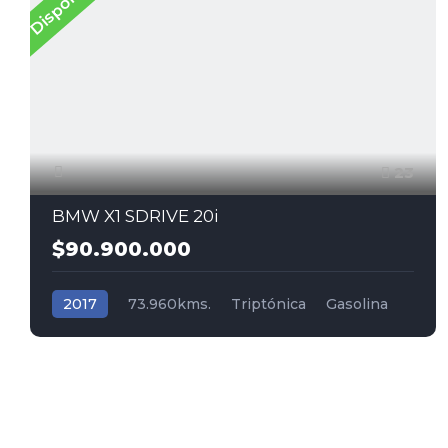
Disponible
23
BMW X1 SDRIVE 20i
$90.900.000
2017
73.960kms.
Triptónica
Gasolina
Tracción (2wd) 4x2
BMW