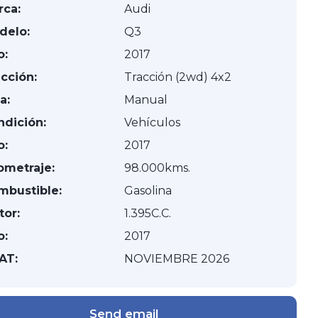
rca:
Audi
delo:
Q3
o:
2017
cción:
Tracción (2wd) 4x2
a:
Manual
ndición:
Vehículos
o:
2017
ometraje:
98.000kms.
mbustible:
Gasolina
tor:
1.395C.C.
o:
2017
AT:
NOVIEMBRE 2026
Send email