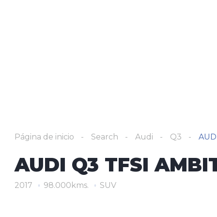
Página de inicio
Search
Audi
Q3
AUDI
AUDI Q3 TFSI AMBI
2017
98.000kms.
SUV