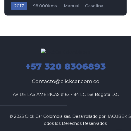
2017
98.000kms.
Manual
Gasolina
Tracción (2wd) 4x2
Audi
+57 320 8306893
Contacto@clickcar.com.co
 AV DE LAS AMERICAS # 62 - 84 LC 158 Bogotá D.C.
© 2025 Click Car Colombia sas. Desarrollado por:
IACUBEK S.
Todos los Derechos Reservados