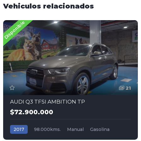
Vehiculos relacionados
Disponible
21
AUDI Q3 TFSI AMBITION TP
$72.900.000
2017
98.000kms.
Manual
Gasolina
Tracción (2wd) 4x2
Audi