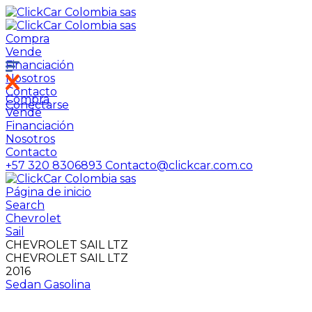
Compra
Vende
Financiación
Nosotros
Contacto
Compra
Conectarse
Vende
Financiación
Nosotros
Contacto
+57 320 8306893
Contacto@clickcar.com.co
Página de inicio
Search
Chevrolet
Sail
CHEVROLET SAIL LTZ
CHEVROLET SAIL LTZ
2016
Sedan
Gasolina