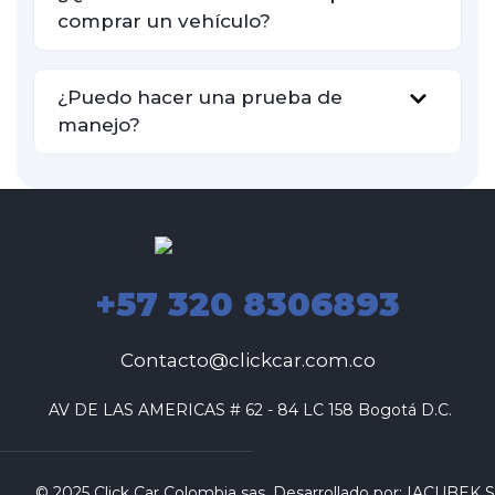
comprar un vehículo?
¿Puedo hacer una prueba de
manejo?
+57 320 8306893
Contacto@clickcar.com.co
 AV DE LAS AMERICAS # 62 - 84 LC 158 Bogotá D.C.
© 2025 Click Car Colombia sas. Desarrollado por:
IACUBEK S.