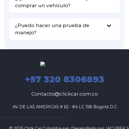
comprar un vehículo?
¿Puedo hacer una prueba de
manejo?
+57 320 8306893
Contacto@clickcar.com.co
 AV DE LAS AMERICAS # 62 - 84 LC 158 Bogotá D.C.
© 2025 Click Car Colombia sas. Desarrollado por:
IACUBEK S.