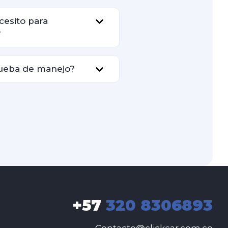
esito para
?
ueba de manejo?
+57
320 8306893
Contacto@clickcar.com.co