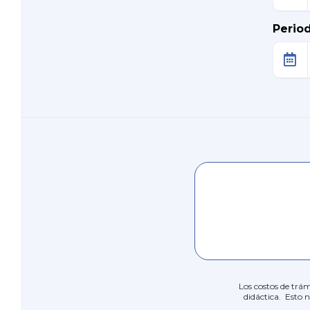
Perio
Los costos de trám
didáctica. Esto 