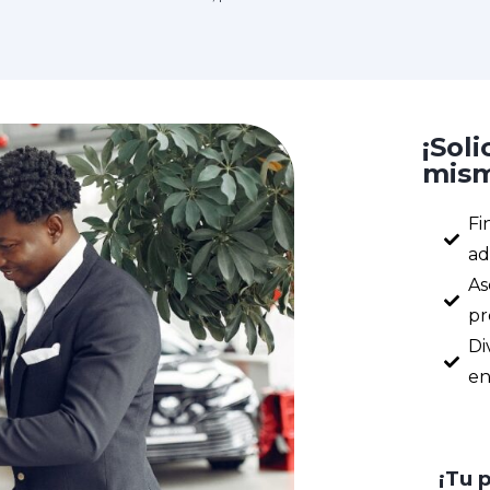
¡Soli
mism
Fi
ad
As
pr
Di
en
¡Tu 