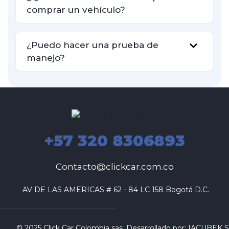
comprar un vehículo?
¿Puedo hacer una prueba de
manejo?
+57 320 8306893
Contacto@clickcar.com.co
 AV DE LAS AMERICAS # 62 - 84 LC 158 Bogotá D.C.
© 2025 Click Car Colombia sas. Desarrollado por:
IACUBEK S.