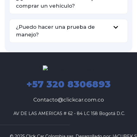
comprar un vehículo?
¿Puedo hacer una prueba de
manejo?
+57 320 8306893
Contacto@clickcar.com.co
 AV DE LAS AMERICAS # 62 - 84 LC 158 Bogotá D.C.
© 2025 Click Car Colombia sas. Desarrollado por:
IACUBEK S.