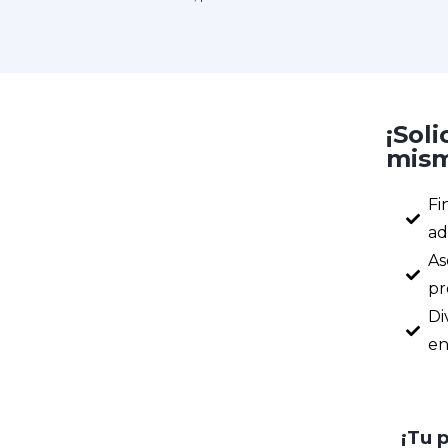
¡Soli
mism
Fi
ad
As
pr
Di
en
¡Tu 