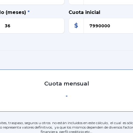
do (meses)
*
Cuota inicial
$
Cuota mensual
-
ites, traspaso, seguros u otros no están incluidos en este cálculo, el cual es s
no representa valores definitivos, ya que los mismos dependen de diversos facto
financiera, perfil crediticio etc…