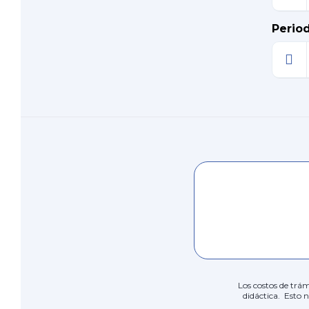
Perio
Los costos de trám
didáctica. Esto 