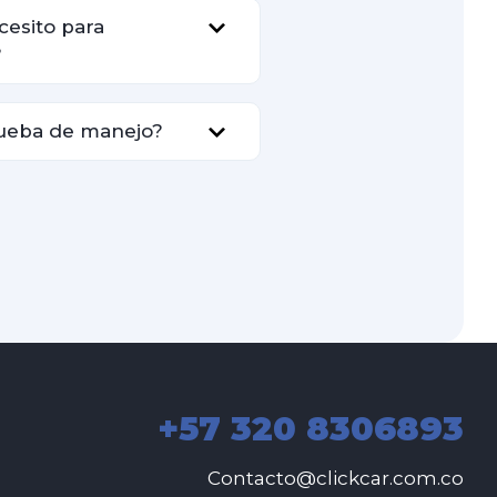
esito para
?
ueba de manejo?
+57 320 8306893
Contacto@clickcar.com.co