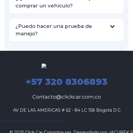
comprar un vehículo?
¿Puedo hacer una prueba de
manejo?
+57 320 8306893
Contacto@clickcar.com.co
 AV DE LAS AMERICAS # 62 - 84 LC 158 Bogotá D.C.
© 2025 Click Car Colombia sas. Desarrollado por:
IACUBEK S.