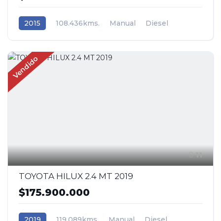
2015
108.436kms.
Manual
Diesel
Tracción (2wd) 4x2
Toyota
Vendido
11
TOYOTA HILUX 2.4 MT 2019
$175.900.000
2019
119.089kms.
Manual
Diesel