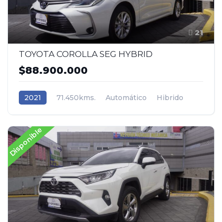
21
TOYOTA COROLLA SEG HYBRID
$88.900.000
2021
71.450kms.
Automático
Hibrido
Tracción (2wd) 4x2
Toyota
Disponible