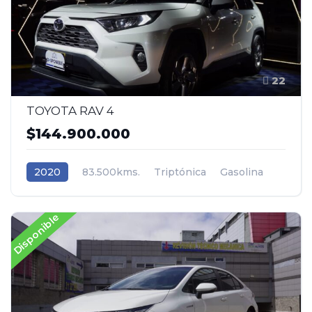
22
TOYOTA RAV 4
$144.900.000
2020
83.500kms.
Triptónica
Gasolina
AWD/4WD 4x4
Toyota
Disponible