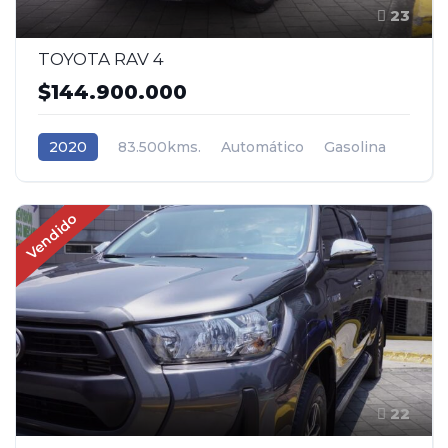
23
TOYOTA RAV 4
$144.900.000
2020
83.500kms.
Automático
Gasolina
AWD/4WD 4x4
Toyota
Vendido
22