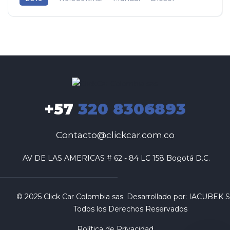
Toyota
+57
320 8306893
Contacto@clickcar.com.co
 AV DE LAS AMERICAS # 62 - 84 LC 158 Bogotá D.C.
© 2025 Click Car Colombia sas. Desarrollado por:
IACUBEK S.
Todos los Derechos Reservados
Política de Privacidad