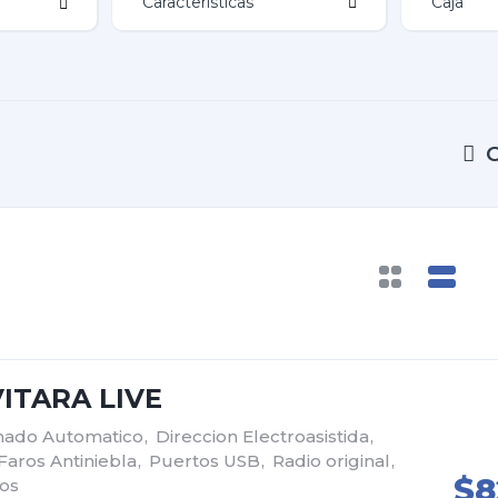
Características
ITARA LIVE
onado Automatico
,
Direccion Electroasistida
,
Faros Antiniebla
,
Puertos USB
,
Radio original
,
$8
cos