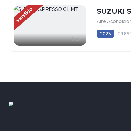
Vendido
SUZUKI 
Aire Acondici
2023
29.86
15
Tracción (2wd) 