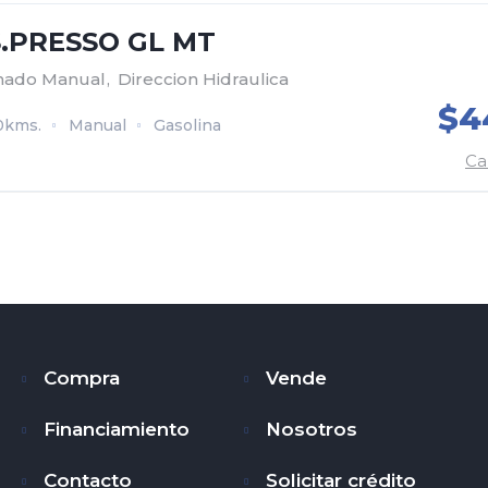
S.PRESSO GL MT
onado Manual
,
Direccion Hidraulica
$4
0kms.
Manual
Gasolina
4x2
Suzuki
Ca
Compra
Vende
Financiamiento
Nosotros
Contacto
Solicitar crédito