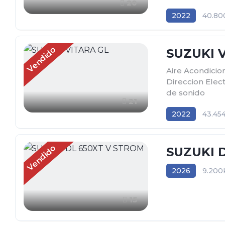
20
2022
40.80
Tracción (2wd) 
Vendido
SUZUKI 
Aire Acondici
Direccion Elect
de sonido
21
2022
43.45
Tracción (2wd) 
Vendido
SUZUKI 
2026
9.200
Tracción (2wd) 
15