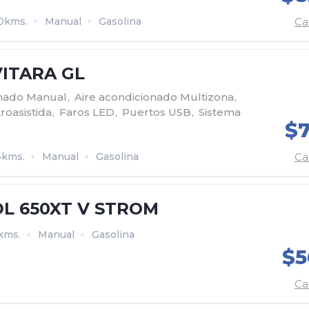
0kms.
Manual
Gasolina
Ca
4x2
Suzuki
VITARA GL
onado Manual
,
Aire acondicionado Multizona
,
roasistida
,
Faros LED
,
Puertos USB
,
Sistema
$7
4kms.
Manual
Gasolina
Ca
4x2
Suzuki
DL 650XT V STROM
kms.
Manual
Gasolina
$5
4x2
Suzuki
Ca