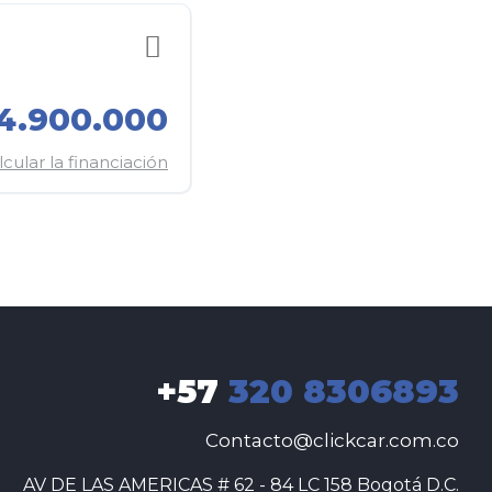
4.900.000
lcular la financiación
+57
320 8306893
Contacto@clickcar.com.co
 AV DE LAS AMERICAS # 62 - 84 LC 158 Bogotá D.C.