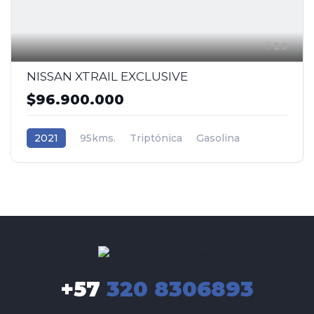
29
NISSAN XTRAIL EXCLUSIVE
$96.900.000
2021
95kms.
Triptónica
Gasolina
AWD/4WD 4x4
Nissan
+57
320 8306893