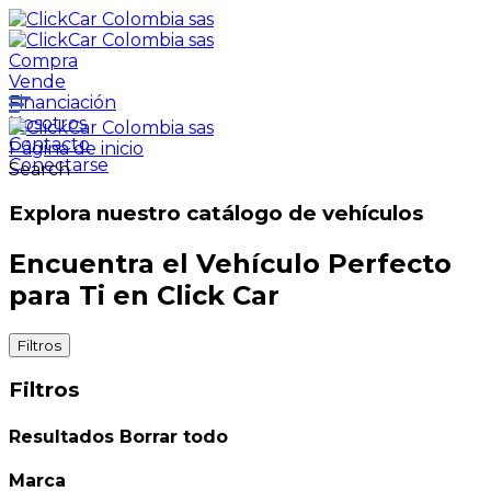
Compra
Vende
Financiación
Nosotros
Contacto
Página de inicio
Conectarse
Search
Explora nuestro catálogo de vehículos
Encuentra el Vehículo Perfecto
para Ti en Click Car
Filtros
Filtros
Resultados
Borrar todo
Marca