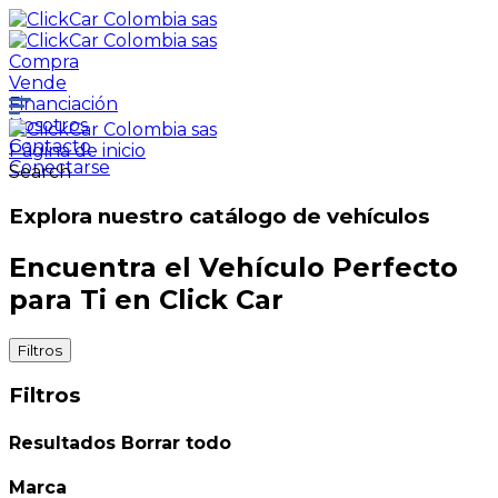
Compra
Vende
Financiación
Nosotros
Contacto
Página de inicio
Conectarse
Search
Explora nuestro catálogo de vehículos
Encuentra el Vehículo Perfecto
para Ti en Click Car
Filtros
Filtros
Resultados
Borrar todo
Marca