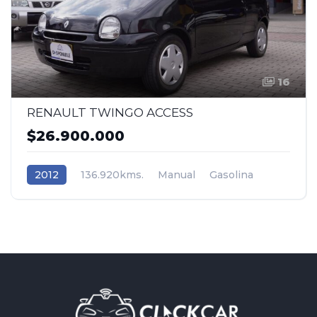
16
RENAULT TWINGO ACCESS
$26.900.000
2012
136.920kms.
Manual
Gasolina
Tracción (2wd) 4x2
Renault