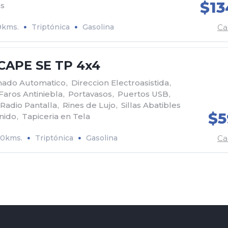
$13
as
9kms.
Triptónica
Gasolina
Ca
Mazda
CAPE SE TP 4x4
onado Automatico
,
Direccion Electroasistida
,
Faros Antiniebla
,
Portavasos
,
Puertos USB
,
Radio Pantalla
,
Rines de Lujo
,
Sillas Abatibles
$5
nido
,
Tapiceria en Tela
00kms.
Triptónica
Gasolina
Ca
Ford