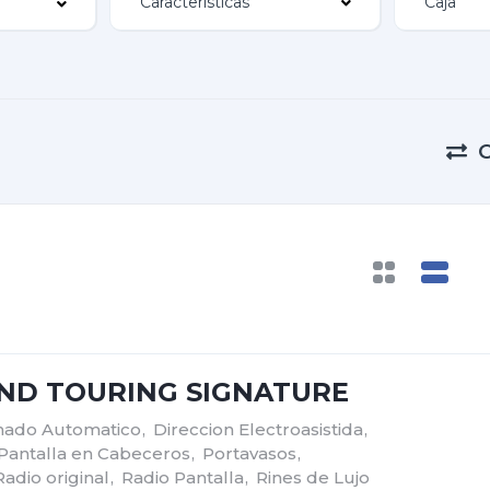
Características
ND TOURING SIGNATURE
onado Automatico
,
Direccion Electroasistida
,
Pantalla en Cabeceros
,
Portavasos
,
Radio original
,
Radio Pantalla
,
Rines de Lujo