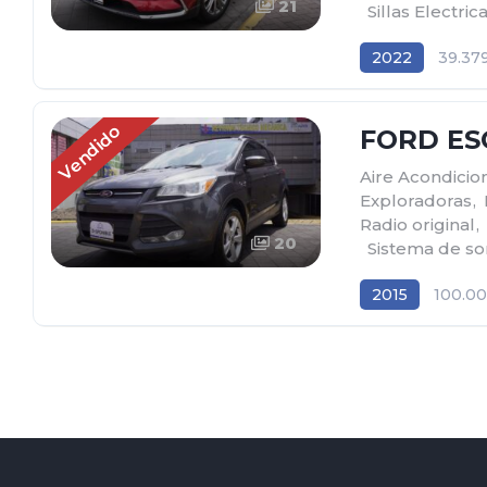
21
,
Sillas Electric
2022
39.37
AWD/4WD 4x4
Vendido
FORD ES
Aire Acondici
Exploradoras
,
Radio original
,
20
,
Sistema de so
2015
100.0
AWD/4WD 4x4