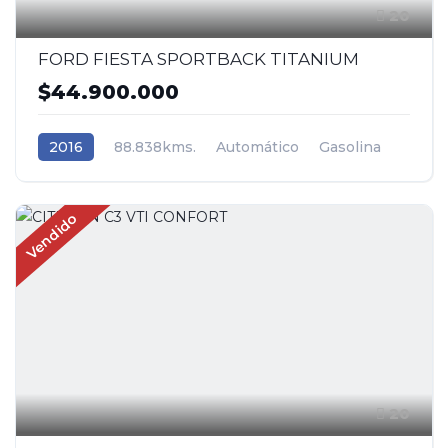
20
FORD FIESTA SPORTBACK TITANIUM
$44.900.000
2016
88.838kms.
Automático
Gasolina
Tracción (2wd) 4x2
Ford
Vendido
20