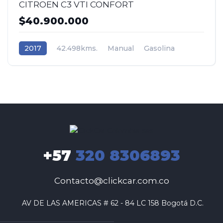
CITROEN C3 VTI CONFORT
$40.900.000
2017
42.498kms.
Manual
Gasolina
Tracción (2wd) 4x2
Citroen
+57
320 8306893
Contacto@clickcar.com.co
 AV DE LAS AMERICAS # 62 - 84 LC 158 Bogotá D.C.