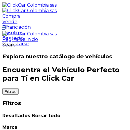
Compra
Vende
Financiación
Nosotros
Contacto
Página de inicio
Conectarse
Search
Explora nuestro catálogo de vehículos
Encuentra el Vehículo Perfecto
para Ti en Click Car
Filtros
Filtros
Resultados
Borrar todo
Marca