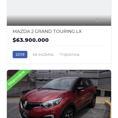
18
MAZDA 2 GRAND TOURING LX
$63.900.000
2019
66.442kms.
Triptónica
Gasolina
Tracción (2wd) 4x2
Mazda
Disponible