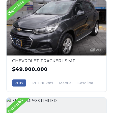
Disponible
20
CHEVROLET TRACKER LS MT
$49.900.000
2017
120.680kms.
Manual
Gasolina
Tracción (2wd) 4x2
Renault
Disponible