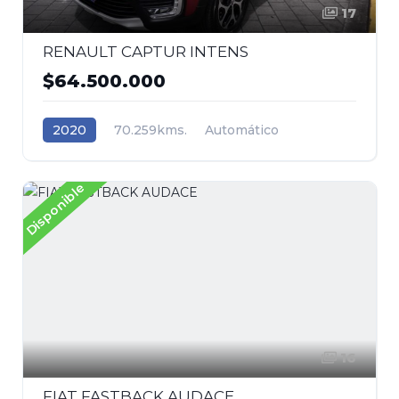
17
RENAULT CAPTUR INTENS
$64.500.000
2020
70.259kms.
Automático
Gasolina
Tracción (2wd) 4x2
Renault
Disponible
16
FIAT FASTBACK AUDACE