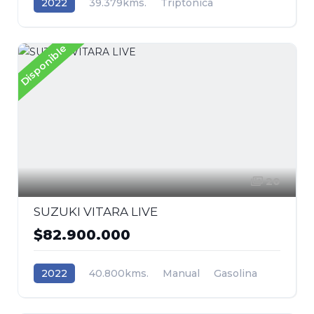
2022
39.379kms.
Triptónica
Gasolina
AWD/4WD 4x4
Mazda
Disponible
20
SUZUKI VITARA LIVE
$82.900.000
2022
40.800kms.
Manual
Gasolina
Tracción (2wd) 4x2
Suzuki