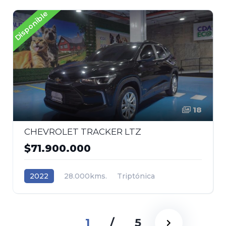
Disponible
18
CHEVROLET TRACKER LTZ
$71.900.000
2022
28.000kms.
Triptónica
Gasolina
Tracción (2wd) 4x2
Chevrolet
1
/
5