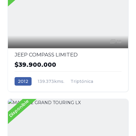
15
JEEP COMPASS LIMITED
$39.900.000
2012
139.373kms.
Triptónica
Gasolina
AWD/4WD 4x4
Jeep
Disponible