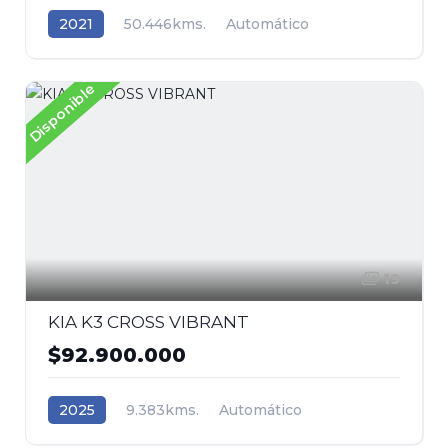
2021
50.446kms.
Automático
Gasolina
Tracción (2wd) 4x2
MG
Disponible
19
KIA K3 CROSS VIBRANT
$92.900.000
2025
9.383kms.
Automático
Gasolina
Tracción (2wd) 4x2
Kia