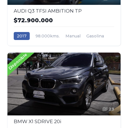
AUDI Q3 TFSI AMBITION TP
$72.900.000
2017
98.000kms.
Manual
Gasolina
Tracción (2wd) 4x2
Audi
Disponible
23
BMW X1 SDRIVE 20i